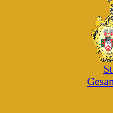
St
Gesam